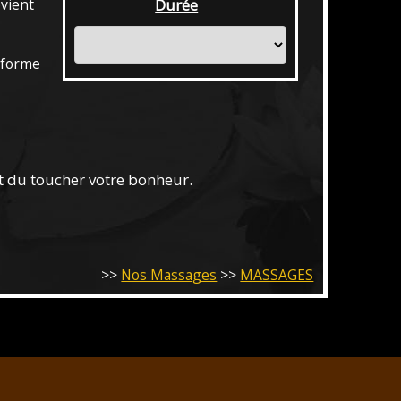
ovient
Durée
 forme
rt du toucher votre bonheur.
>>
Nos Massages
>>
MASSAGES