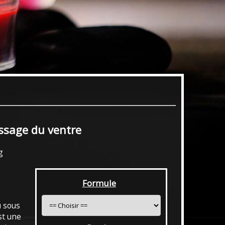
sage du ventre
g
Formule
 sous
st une