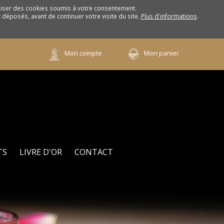
iliser des cookies soumis à votre consentement.
déposés, avant de continuer votre visite du site.
Plus d'informations
.
Mon compte
Mon panier
TS
LIVRE D'OR
CONTACT