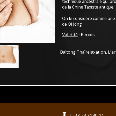
technique ancestrale qui pr
de la Chine Taoïste antique.
On le considère comme une
de Qi Jong.
Validité
:
6 mois
Baïtong Thaïrelaxation, L'a
+33 4 78 24 80 47